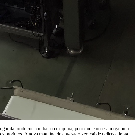
ugar da produción cunha soa máquina, polo que é necesario garantir
os produtos. A nova máquina de envasado vertical de pellets adopta