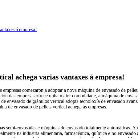
vantaxes á empresa!
tical achega varias vantaxes á empresa!
 empresas comezaron a adoptar a nova máquina de envasado de pellets v
ción das empresas ofrece unha maior comodidade, a máquina de envasado 
e envasado de gránulos vertical adopta tecnoloxía de envasado avanzad
na de envasado de pellets vertical achega ás empresas.
as semi-envasadas e máquinas de envasado totalmente automáticas. A 
almente na industria alimentaria, farmacéutica, química e no envasado