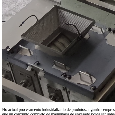
No actual procesamento industrializado de produtos, algunhas empres
que un conxunto completo de maquinaria de envasado poida ser unha p