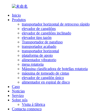
Inicio
Produtos
transportador horizontal de retroceso rápido
elevador de cangilóns
elevador de cangilóns inclinado
elevador tipo tazón
Transportador de parafuso
transportador acabado
transportador horizontal
plataforma de apoio
alimentador vibratorio
mesa rotatoria
Máquina clasificadora de botellas rotatoria
máquina de torneado de cintas
elevador de cangilón único
alimentador en espiral de disco
Caso
Noticias
Servizo
Sobre nós
Visita á fábrica
Contacta connosco