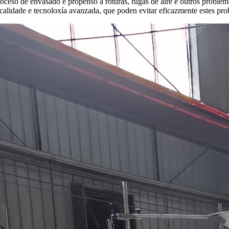
roceso de envasado é propenso a roturas, fugas de aire e outros problem
 calidade e tecnoloxía avanzada, que poden evitar eficazmente estes pro