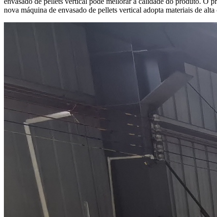
envasado de pellets vertical pode mellorar a calidade do produto. O p
nova máquina de envasado de pellets vertical adopta materiais de alta