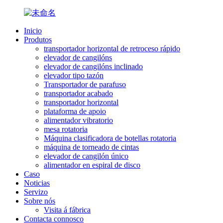
Inicio
Produtos
transportador horizontal de retroceso rápido
elevador de cangilóns
elevador de cangilóns inclinado
elevador tipo tazón
Transportador de parafuso
transportador acabado
transportador horizontal
plataforma de apoio
alimentador vibratorio
mesa rotatoria
Máquina clasificadora de botellas rotatoria
máquina de torneado de cintas
elevador de cangilón único
alimentador en espiral de disco
Caso
Noticias
Servizo
Sobre nós
Visita á fábrica
Contacta connosco