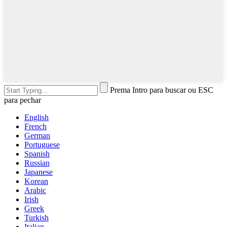
Prema Intro para buscar ou ESC
para pechar
English
French
German
Portuguese
Spanish
Russian
Japanese
Korean
Arabic
Irish
Greek
Turkish
Italian